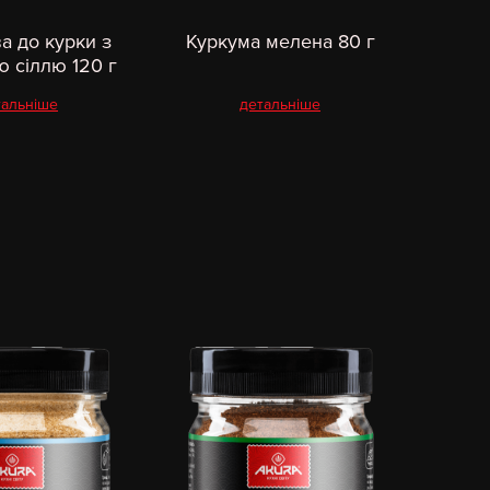
а до курки з
Куркума мелена 80 г
 сіллю 120 г
тальніше
детальніше