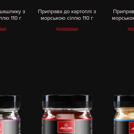
шашлику з
Приправа до картоплі з
Приправ
ллю 110 г
морською сіллю 110 г
морською
іше
детальніше
де