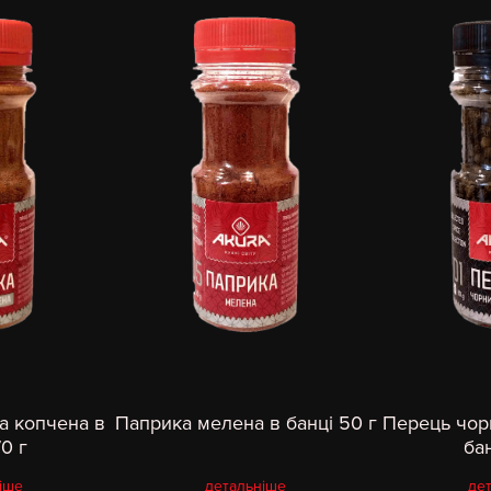
а копчена в
Паприка мелена в банці 50 г
Перець чор
70 г
бан
іше
детальніше
де