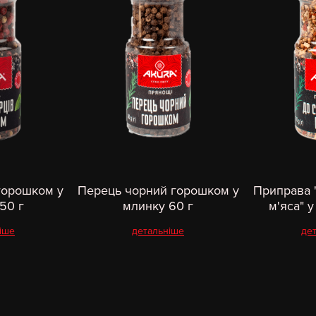
горошком у
Перець чорний горошком у
Приправа 
50 г
млинку 60 г
м'яса" у
іше
детальніше
де