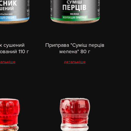
к сушений
Приправа "Суміш перців
ований 110 г
мелена" 80 г
тальніше
детальніше