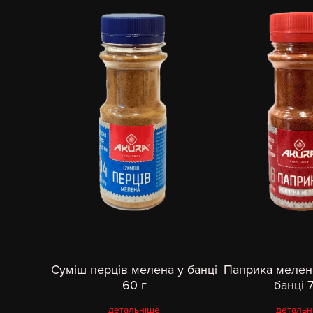
Суміш перців мелена у банці
Паприка мелен
60 г
банці 
детальніше
детальн