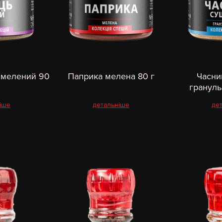
 мелений 90
Паприка мелена 80 г
Часни
грануль
іше
детальніше
де