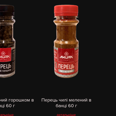
ний горошком в
Перець чилі мелений в
ці 60 г
банці 60 г
тальніше
детальніше