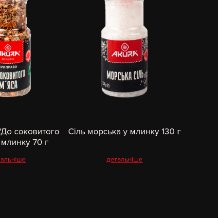
"До соковитого
Сіль морська у млинку 130 г
 млинку 70 г
тальніше
детальніше