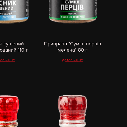
к сушений
Приправа "Суміш перців
ований 110 г
мелена" 80 г
тальніше
детальніше