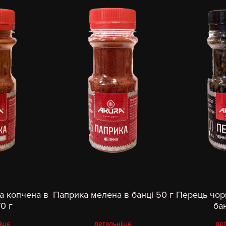
а копчена в
Паприка мелена в банці 50 г
Перець чор
70 г
бан
іше
детальніше
де