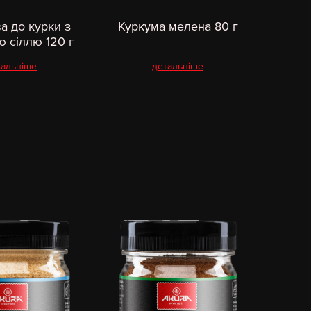
а до курки з
Куркума мелена 80 г
 сіллю 120 г
тальніше
детальніше