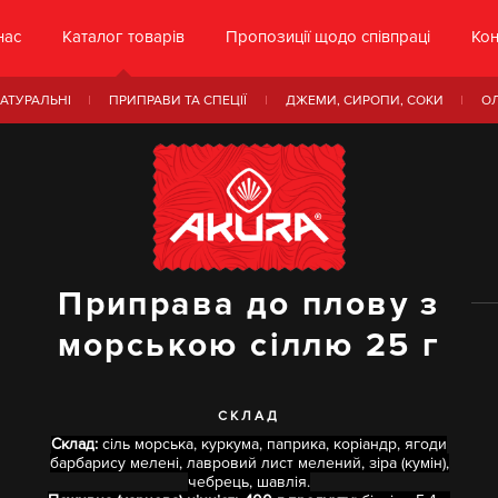
нас
Каталог товарів
Пропозиції щодо співпраці
Кон
АТУРАЛЬНІ
ПРИПРАВИ ТА СПЕЦІЇ
ДЖЕМИ, СИРОПИ, СОКИ
О
Приправа до плову з
морською сіллю 25 г
СКЛАД
Склад:
сіль морська, куркума, паприка, коріандр, ягоди
барбарису мелені, лавровий лист мелений, зіра (кумін),
чебрець, шавлія.