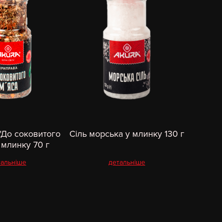
"До соковитого
Сіль морська у млинку 130 г
 млинку 70 г
тальніше
детальніше