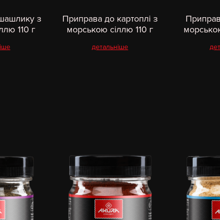
шашлику з
Приправа до картоплі з
Приправ
ллю 110 г
морською сіллю 110 г
морською
іше
детальніше
де