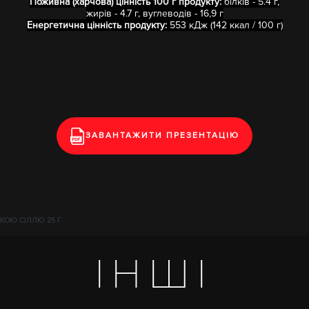
Поживна (харчова) цінність 100 г продукту:
білків - 5.4 г,
жирів - 4.7 г, вуглеводів - 16,9 г
Енергетична цінність продукту:
553 кДж (142 ккал / 100 г)
ЗАВАНТАЖИТИ ПРЕЗЕНТАЦІЮ
КОЮ СІЛЛЮ 25 Г
ІНШІ