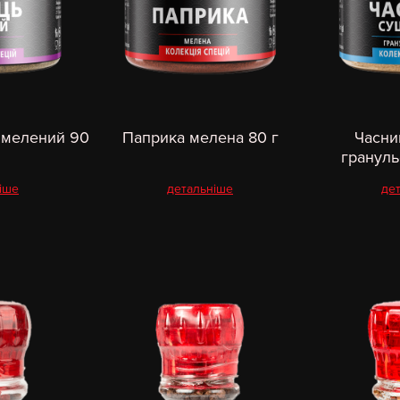
 мелений 90
Паприка мелена 80 г
Часни
грануль
іше
детальніше
де