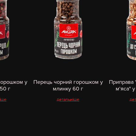
горошком у
Перець чорний горошком у
Приправа 
50 г
млинку 60 г
м'яса" у
іше
детальніше
де