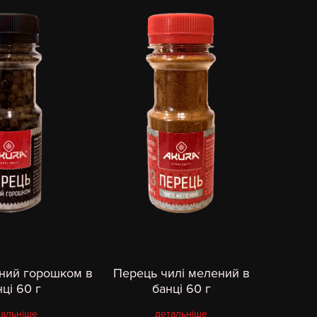
ний горошком в
Перець чилі мелений в
ці 60 г
банці 60 г
тальніше
детальніше