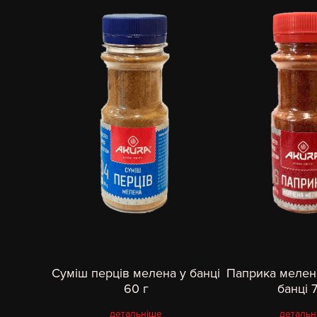
Суміш перців мелена у банці
Паприка мелен
60 г
банці 
детальніше
детальн