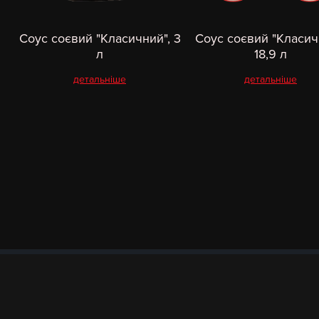
Соус соєвий "Класичний", 3
Соус соєвий "Класич
л
18,9 л
детальніше
детальніше