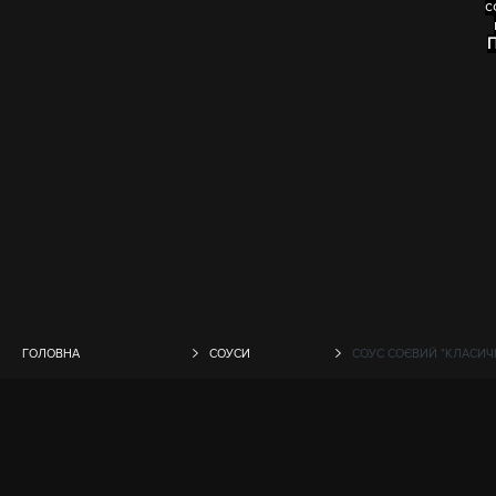
с
П
ГОЛОВНА
СОУСИ
СОУС СОЄВИЙ "КЛАСИЧН